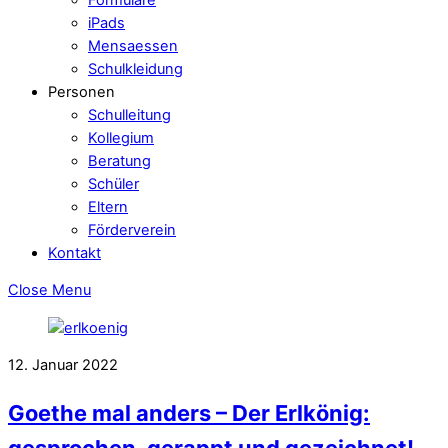
iPads
Mensaessen
Schulkleidung
Personen
Schulleitung
Kollegium
Beratung
Schüler
Eltern
Förderverein
Kontakt
Close Menu
12. Januar 2022
Goethe mal anders – Der Erlkönig:
gesprochen, gerappt und gezeichnet!